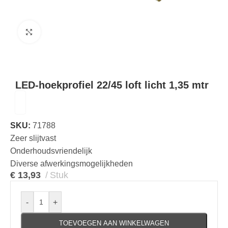
Klik om te vergroten
LED-hoekprofiel 22/45 loft licht 1,35 mtr
SKU:
71788
Zeer slijtvast
Onderhoudsvriendelijk
Diverse afwerkingsmogelijkheden
€
13,93
Stuk
-
+
TOEVOEGEN AAN WINKELWAGEN