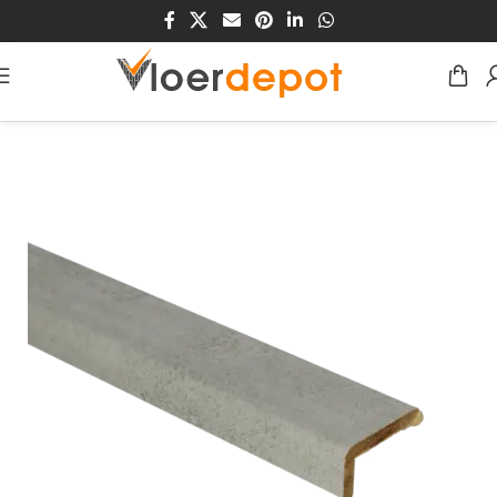
Home
/
Winkel
/
Traprenovatie
/
MDF/HDF Traprenovaties