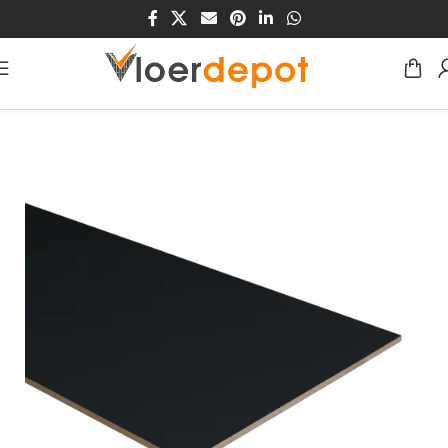
Home
/
Winkel
/
Traprenovatie
/
MDF/HDF Traprenovaties