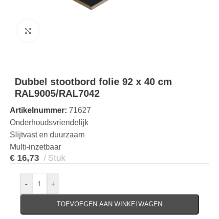
Klik om te vergroten
Dubbel stootbord folie 92 x 40 cm
RAL9005/RAL7042
Artikelnummer:
71627
Onderhoudsvriendelijk
Slijtvast en duurzaam
Multi-inzetbaar
€
16,73
Stuk
-
+
TOEVOEGEN AAN WINKELWAGEN