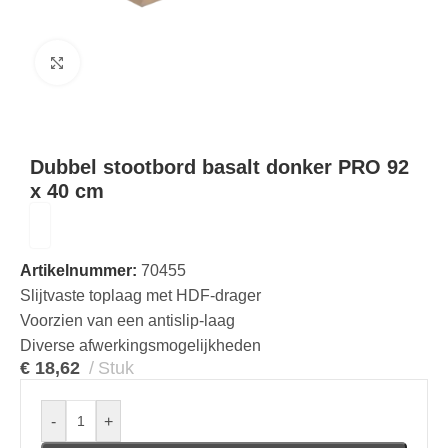
Klik om te vergroten
Dubbel stootbord basalt donker PRO 92
x 40 cm
Artikelnummer:
70455
Slijtvaste toplaag met HDF-drager
Voorzien van een antislip-laag
Diverse afwerkingsmogelijkheden
€
18,62
Stuk
-
+