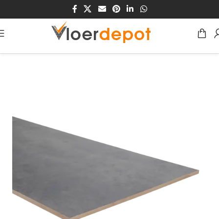
Home
/
Winkel
/
Traprenovatie
/
MDF/HDF Traprenovaties