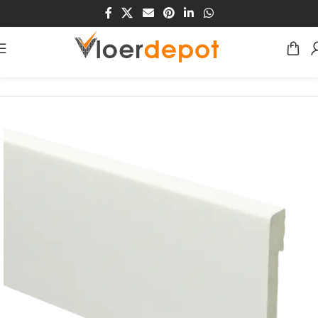
Home
/
Winkel
/
Plinten & Profielen
/
Plinten