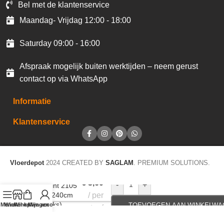
Bel met de klantenservice
Maandag- Vrijdag 12:00 - 18:00
Saturday 09:00 - 16:00
Afspraak mogelijk buiten werktijden – neem gerust
contact op via WhatsApp
Informatie
Klantenservice
Vloerdepot
2024 CREATED BY
SAGLAM
. PREMIUM SOLUTIONS.
€
3,60
-
+
Plakplint 2105
5x24x240cm
per
(40stuks)
Menu
Winkel op
Winkelwagen
Mijn account
TOEVOEGEN AAN WINKELWA
staaf