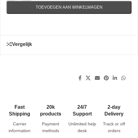
TOEVOEGEN AAN WINKELWAGEN
Vergelijk
Fast
20k
24/7
2-day
Shipping
products
Support
Delivery
Carrier
Payment
Unlimited help
Track or off
information
methods
desk
orders