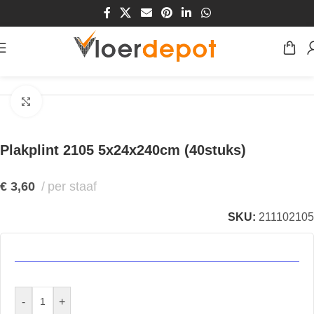
Home
/
Winkel
/
Plinten & Profielen
/
Plinten
/
Plakplinten
Klik om te vergroten
Plakplint 2105 5x24x240cm (40stuks)
€
3,60
per staaf
SKU:
211102105
-
+