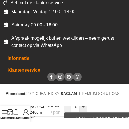
Bel met de klantenservice
Maandag- Vrijdag 12:00 - 18:00
Saturday 09:00 - 16:00
Afspraak mogelijk buiten werktijden – neem gerust
contact op via WhatsApp
Informatie
Klantenservice
Vloerdepot
2024 CREATED BY
SAGLAM
. PREMIUM SOLUTIONS.
€
3,60
-
+
Plakplint 2054
5x24x240cm
per
(40stuks)
Menu
Winkel op
Winkelwagen
Mijn account
TOEVOEGEN AAN WINKELWA
staaf