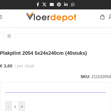
Home
/
Winkel
/
Plinten & Profielen
/
Plinten
/
Plakplinten
Klik om te vergroten
Plakplint 2054 5x24x240cm (40stuks)
€
3,60
per staaf
SKU:
211102054
-
+