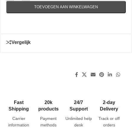
TOEVOEGEN AAN WINKELWAGEN
Vergelijk
Fast
20k
24/7
2-day
Shipping
products
Support
Delivery
Carrier
Payment
Unlimited help
Track or off
information
methods
desk
orders