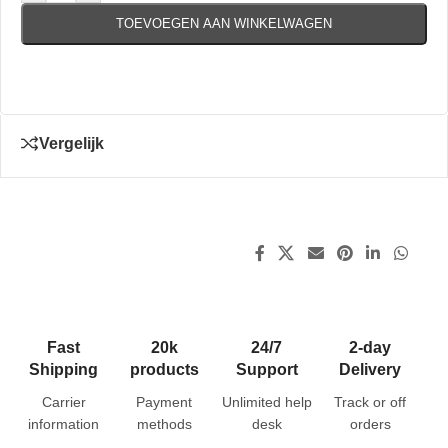
TOEVOEGEN AAN WINKELWAGEN
Vergelijk
Fast
20k
24/7
2-day
Shipping
products
Support
Delivery
Carrier
Payment
Unlimited help
Track or off
information
methods
desk
orders