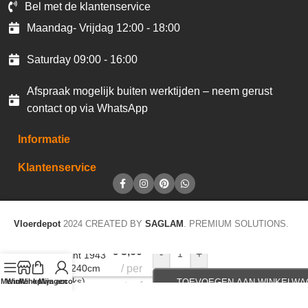
Bel met de klantenservice
Maandag- Vrijdag 12:00 - 18:00
Saturday 09:00 - 16:00
Afspraak mogelijk buiten werktijden – neem gerust
contact op via WhatsApp
Informatie
Klantenservice
Vloerdepot
2024 CREATED BY
SAGLAM
. PREMIUM SOLUTIONS.
€
3,60
-
+
Plakplint 1943
5x24x240cm
per
(40stuks)
Menu
Winkel op
Winkelwagen
Mijn account
TOEVOEGEN AAN WINKELWA
staaf