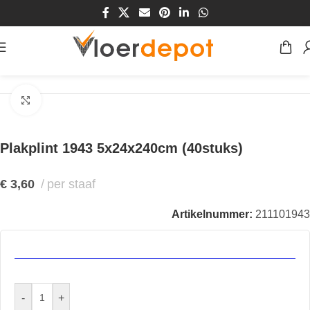
Home
/
Winkel
/
Plinten & Profielen
/
Plinten
/
Plakplinten
Klik om te vergroten
Plakplint 1943 5x24x240cm (40stuks)
€
3,60
per staaf
Artikelnummer:
211101943
-
+