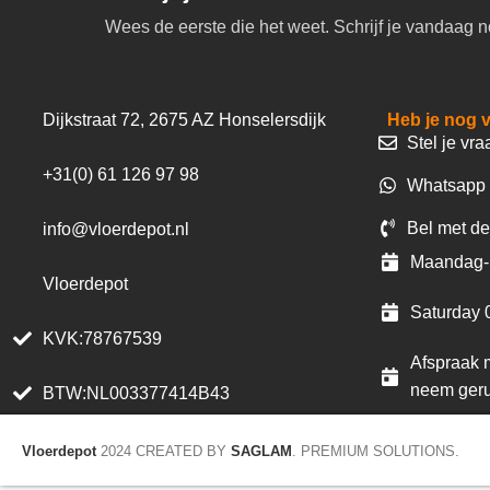
Wees de eerste die het weet. Schrijf je vandaag n
Dijkstraat 72, 2675 AZ Honselersdijk
Heb je nog 
Stel je vra
+31(0) 61 126 97 98
Whatsapp 
Bel met de
info@vloerdepot.nl
Maandag- 
Vloerdepot
Saturday 
KVK:78767539
Afspraak m
neem geru
BTW:NL003377414B43
Vloerdepot
2024 CREATED BY
SAGLAM
. PREMIUM SOLUTIONS.