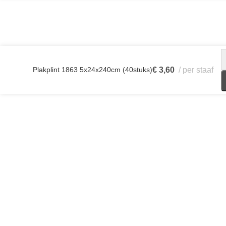
Plakplint 1863 5x24x240cm (40stuks)
€
3,60
per staaf