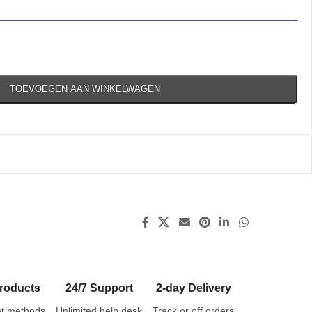
TOEVOEGEN AAN WINKELWAGEN
roducts
24/7 Support
2-day Delivery
t methods
Unlimited help desk
Track or off orders