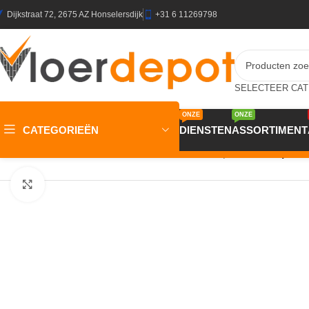
Dijkstraat 72, 2675 AZ Honselersdijk
+31 6 11269798
ONZE
ONZE
CATEGORIEËN
DIENSTEN
ASSORTIMENT
Home
/
Winkel
/
Plinten & Profielen
/
Plinten
/
Plakplinten
/
Plakplint
Klik om te vergroten