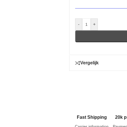
-
+
Vergelijk
Fast Shipping
20k p
Carrier information
Paymen