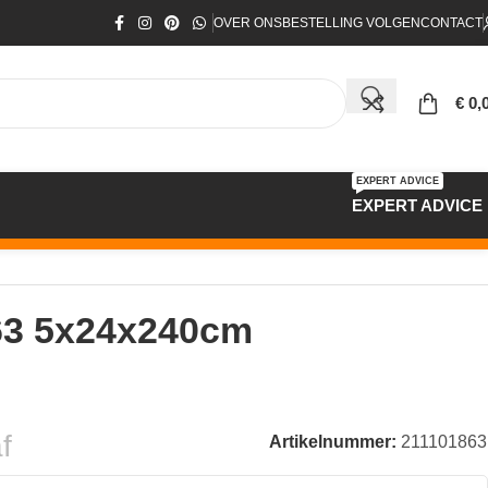
OVER ONS
BESTELLING VOLGEN
CONTACT
€
0,
EXPERT ADVICE
EXPERT ADVICE
863 5x24x240cm
f
Artikelnummer:
211101863