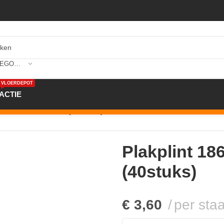
SELECTEER CATEGORIE
VLOERDEPOT
ACTIE
 1863 5x24x240cm (40stuks)
Plakplint 1
(40stuks)
€
3,60
per staa