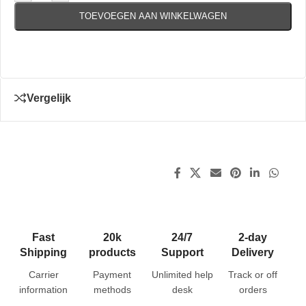
TOEVOEGEN AAN WINKELWAGEN
Vergelijk
Fast
20k
24/7
2-day
Shipping
products
Support
Delivery
Carrier
Payment
Unlimited help
Track or off
information
methods
desk
orders