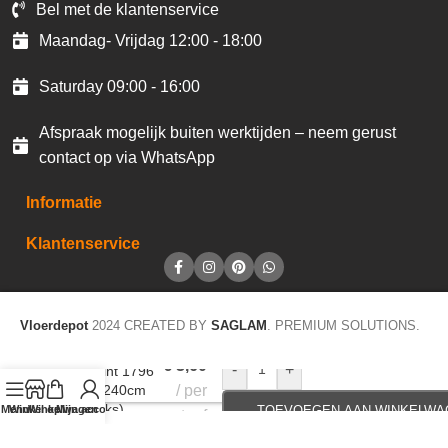
Bel met de klantenservice
Maandag- Vrijdag 12:00 - 18:00
Saturday 09:00 - 16:00
Afspraak mogelijk buiten werktijden – neem gerust
contact op via WhatsApp
Informatie
Klantenservice
Vloerdepot
2024 CREATED BY
SAGLAM
. PREMIUM SOLUTIONS.
€
3,60
-
+
Plakplint 1796
5x24x240cm
per
(40stuks)
Menu
Winkel op
Winkelwagen
Mijn account
TOEVOEGEN AAN WINKELWA
staaf