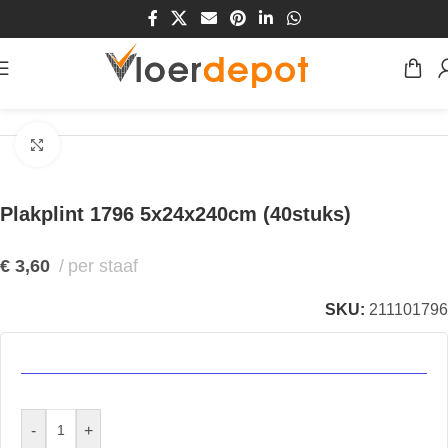
Home
/
Winkel
/
Plinten & Profielen
/
Plinten
/
Plakplinten
Klik om te vergroten
Plakplint 1796 5x24x240cm (40stuks)
€
3,60
per staaf
SKU:
211101796
-
+