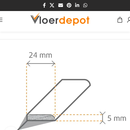
Home
/
Winkel
/
Plinten & Profielen
/
Plinten
/
Plakplinten