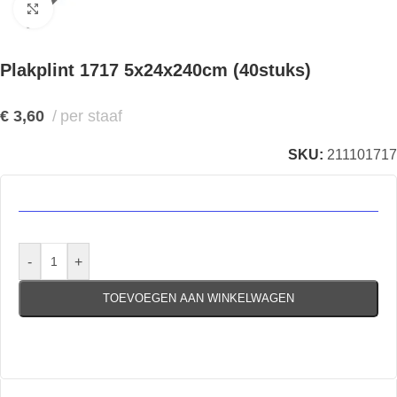
Klik om te vergroten
Plakplint 1717 5x24x240cm (40stuks)
€
3,60
per staaf
SKU:
211101717
-
+
TOEVOEGEN AAN WINKELWAGEN