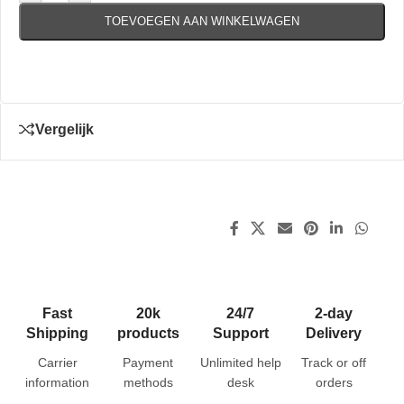
TOEVOEGEN AAN WINKELWAGEN
Vergelijk
Fast
20k
24/7
2-day
Shipping
products
Support
Delivery
Carrier
Payment
Unlimited help
Track or off
information
methods
desk
orders