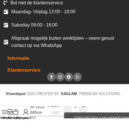
Bel met de klantenservice
Maandag- Vrijdag 12:00 - 18:00
Saturday 09:00 - 16:00
Afspraak mogelijk buiten werktijden – neem gerust
contact op via WhatsApp
Informatie
Klantenservice
Vloerdepot
2024 CREATED BY
SAGLAM
. PREMIUM SOLUTIONS.
€
3,60
-
+
Plakplint 1515
5x24x240cm
per
(40stuks)
Menu
Winkel op
Winkelwagen
Mijn account
TOEVOEGEN AAN WINKELWA
staaf