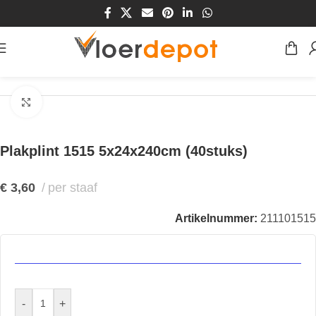
Home
/
Winkel
/
Plinten & Profielen
/
Plinten
/
Plakplinten
Klik om te vergroten
Plakplint 1515 5x24x240cm (40stuks)
€
3,60
per staaf
Artikelnummer:
211101515
-
+