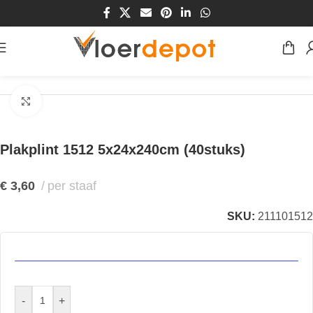
Home
/
Winkel
/
Plinten & Profielen
/
Plinten
/
Plakplinten
Klik om te vergroten
Plakplint 1512 5x24x240cm (40stuks)
€
3,60
per staaf
SKU:
211101512
-
+