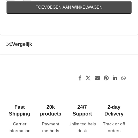
TOEVOEGEN AAN WINKELWAGEN
Vergelijk
Fast
20k
24/7
2-day
Shipping
products
Support
Delivery
Carrier
Payment
Unlimited help
Track or off
information
methods
desk
orders