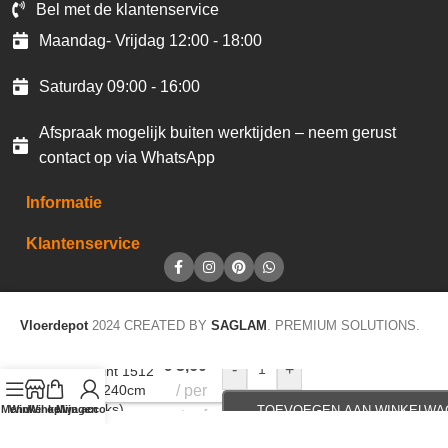
Bel met de klantenservice
Maandag- Vrijdag 12:00 - 18:00
Saturday 09:00 - 16:00
Afspraak mogelijk buiten werktijden – neem gerust
contact op via WhatsApp
Informatie
Klantenservice
Vloerdepot
2024 CREATED BY
SAGLAM
. PREMIUM SOLUTIONS.
€
3,60
-
+
Plakplint 1512
5x24x240cm
per
(40stuks)
Menu
Winkel op
Winkelwagen
Mijn account
TOEVOEGEN AAN WINKELWA
staaf