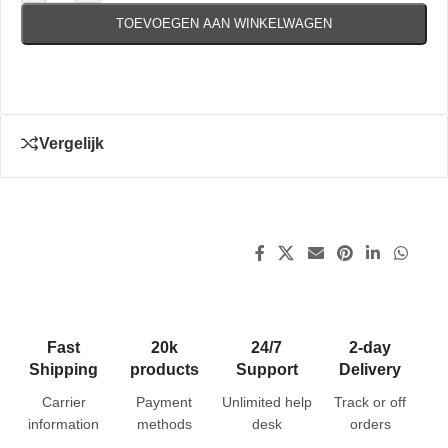
TOEVOEGEN AAN WINKELWAGEN
Vergelijk
Fast
20k
24/7
2-day
Shipping
products
Support
Delivery
Carrier
Payment
Unlimited help
Track or off
information
methods
desk
orders