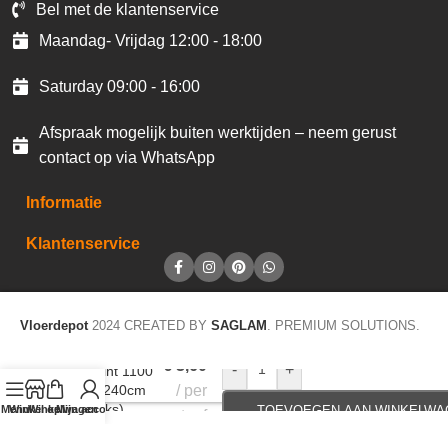
Bel met de klantenservice
Maandag- Vrijdag 12:00 - 18:00
Saturday 09:00 - 16:00
Afspraak mogelijk buiten werktijden – neem gerust
contact op via WhatsApp
Informatie
Klantenservice
Vloerdepot
2024 CREATED BY
SAGLAM
. PREMIUM SOLUTIONS.
€
3,60
-
+
Plakplint 1100
5x24x240cm
per
(40stuks)
Menu
Winkel op
Winkelwagen
Mijn account
TOEVOEGEN AAN WINKELWA
staaf