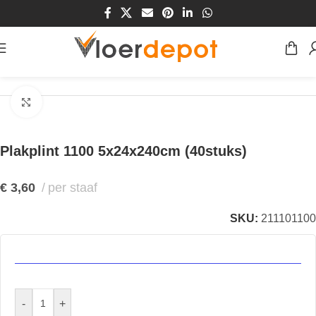
Home
/
Winkel
/
Plinten & Profielen
/
Plinten
/
Plakplinten
Klik om te vergroten
Plakplint 1100 5x24x240cm (40stuks)
€
3,60
per staaf
SKU:
211101100
-
+