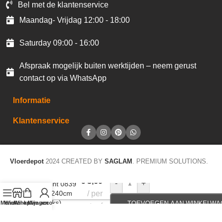
Bel met de klantenservice
Maandag- Vrijdag 12:00 - 18:00
Saturday 09:00 - 16:00
Afspraak mogelijk buiten werktijden – neem gerust
contact op via WhatsApp
Informatie
Klantenservice
Vloerdepot
2024 CREATED BY
SAGLAM
. PREMIUM SOLUTIONS.
€
3,60
-
+
Plakplint 0839
5x24x240cm
per
(40stuks)
Menu
Winkel op
Winkelwagen
Mijn account
TOEVOEGEN AAN WINKELWA
staaf