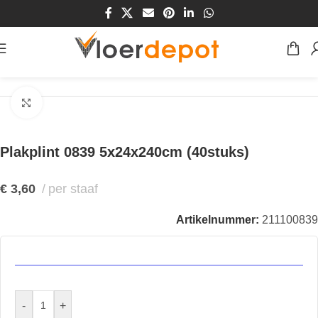
Home
/
Winkel
/
Plinten & Profielen
/
Plinten
/
Plakplinten
Klik om te vergroten
Plakplint 0839 5x24x240cm (40stuks)
€
3,60
per staaf
Artikelnummer:
211100839
-
+