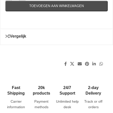
TOEVOEGEN AAN WINKELWAGEN
Vergelijk
Fast
20k
24/7
2-day
Shipping
products
Support
Delivery
Carrier
Payment
Unlimited help
Track or off
information
methods
desk
orders