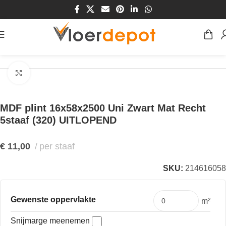
Home
/
Winkel
/
Plinten & Profielen
/
Plinten
/
MDF Plinten
Klik om te vergroten
MDF plint 16x58x2500 Uni Zwart Mat Recht
5staaf (320) UITLOPEND
€
11,00
per staaf
SKU:
214616058
Gewenste oppervlakte
m²
Snijmarge meenemen