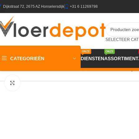
Dijkstraat 72, 2675 AZ Honselersdijk
+31 6 11269798
ONZE
ONZE
CATEGORIEËN
DIENSTEN
ASSORTIMENT
Home
/
Winkel
/
Plinten & Profielen
/
Plinten
/
MDF Plinten
/
MDF pli
Klik om te vergroten