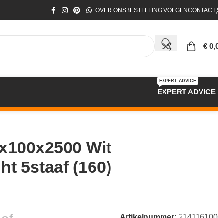
OVER ONS
BESTELLING VOLGEN
CONTACT
€
0,
EXPERT ADVICE
EXPERT ADVICE
6x100x2500 Wit
ht 5staaf (160)
Artikelnummer:
214116100