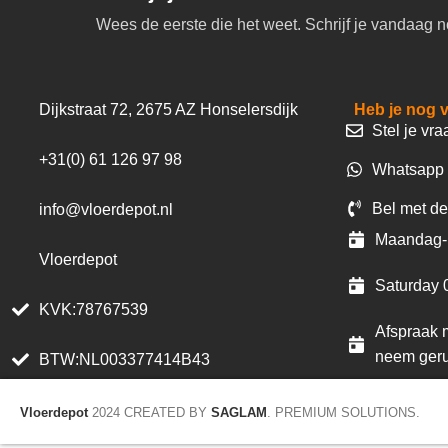
Wees de eerste die het weet. Schrijf je vandaag n
Dijkstraat 72, 2675 AZ Honselersdijk
Heb je nog 
Stel je vra
+31(0) 61 126 97 98
Whatsapp 
Bel met de
info@vloerdepot.nl
Maandag- 
Vloerdepot
Saturday 
KVK:78767539
Afspraak m
neem geru
BTW:NL003377414B43
Vloerdepot
2024 CREATED BY
SAGLAM
. PREMIUM SOLUTIONS.