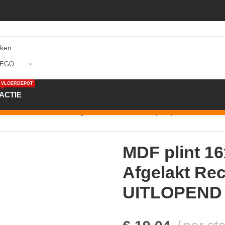
SELECTEER CATEGORIE
VLOERDEPOT
ACTIE
nt 16x100x2500 Wit Afgelakt Recht 5staaf (160) UITLOPEND
MDF plint 1
Afgelakt Rec
UITLOPEND