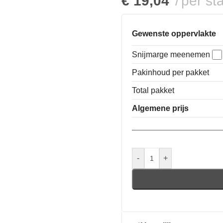
€
19,04
per st
Gewenste oppervlakte
Snijmarge meenemen
Pakinhoud per pakket
Total pakket
Algemene prijs
-
+