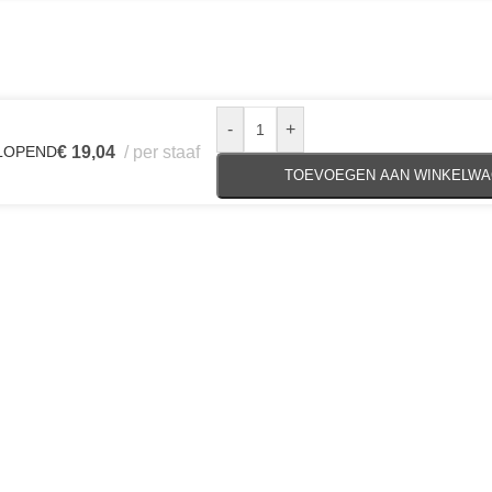
-
+
ITLOPEND
€
19,04
per staaf
TOEVOEGEN AAN WINKELW