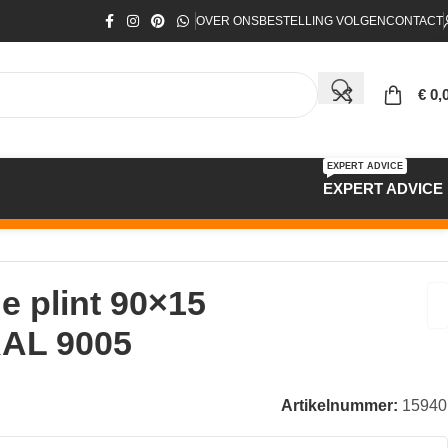
OVER ONS
BESTELLING VOLGEN
CONTACT
€
0,
EXPERT ADVICE
EXPERT ADVICE
 plint 90×15
RAL 9005
Artikelnummer:
15940