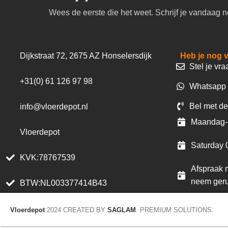
Wees de eerste die het weet. Schrijf je vandaag n
Dijkstraat 72, 2675 AZ Honselersdijk
Heb je nog 
Stel je vra
+31(0) 61 126 97 98
Whatsapp 
Bel met de
info@vloerdepot.nl
Maandag- 
Vloerdepot
Saturday 
KVK:78767539
Afspraak m
neem geru
BTW:NL003377414B43
Vloerdepot
2024 CREATED BY
SAGLAM
. PREMIUM SOLUTIONS.