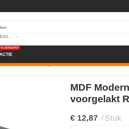
SELECTEER CATEGORIE
VLOERDEPOT
ACTIE
erne plint 90×15 voorgelakt RAL 9005
MDF Moderne
voorgelakt 
€
12,87
Stuk