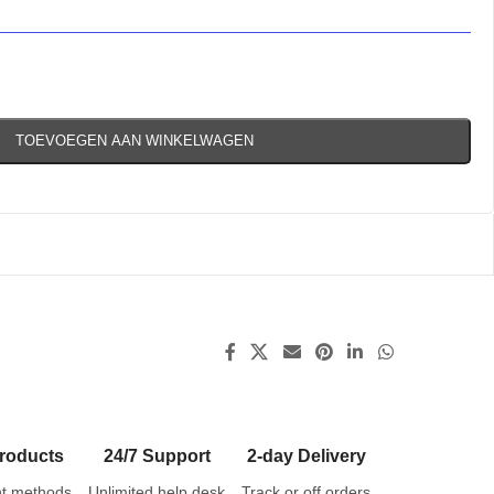
TOEVOEGEN AAN WINKELWAGEN
roducts
24/7 Support
2-day Delivery
t methods
Unlimited help desk
Track or off orders