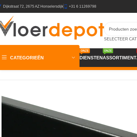
Dijkstraat 72, 2675 AZ Honselersdijk
+31 6 11269798
ONZE
ONZE
CATEGORIEËN
DIENSTEN
ASSORTIMENT
Home
/
Winkel
/
Plinten & Profielen
/
Plinten
/
MDF Plinten
/
MDF Mod