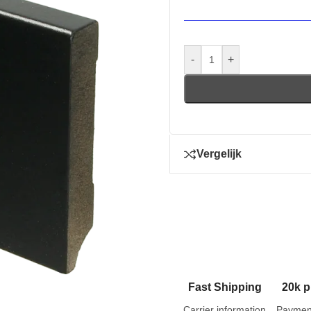
-
+
Vergelijk
Fast Shipping
20k p
Carrier information
Paymen