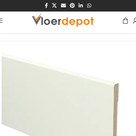
Home
/
Winkel
/
Plinten & Profielen
/
Plinten
/
MDF Plinten