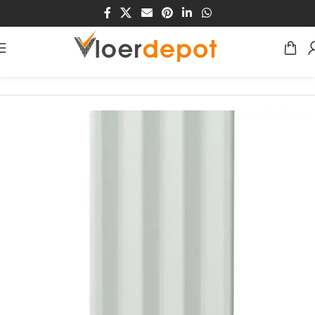
Home
/
Winkel
/
Plinten & Profielen
/
Plinten
/
MDF Plinten