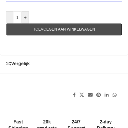
-
+
TOEVOEGEN AAN WINKELWAGEN
Vergelijk
Fast
20k
24/7
2-day