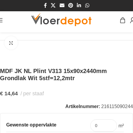
Home
/
Winkel
/
Plinten & Profielen
/
Plinten
/
MDF Plinten
Klik om te vergroten
MDF JK NL Plint V313 15x90x2440mm
Grondlak Wit 5stf=12,2mtr
€
14,64
per staaf
Artikelnummer:
216115090244
Gewenste oppervlakte
m²