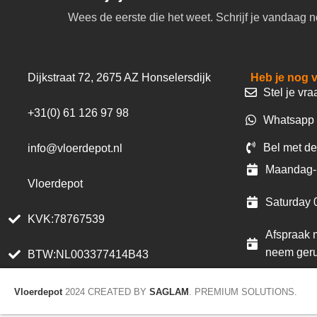
Wees de eerste die het weet. Schrijf je vandaag n
Dijkstraat 72, 2675 AZ Honselersdijk
Heb je nog 
Stel je vra
+31(0) 61 126 97 98
Whatsapp 
Bel met de
info@vloerdepot.nl
Maandag- 
Vloerdepot
Saturday 
KVK:78767539
Afspraak m
neem geru
BTW:NL003377414B43
Vloerdepot
2024 CREATED BY
SAGLAM
. PREMIUM SOLUTIONS.