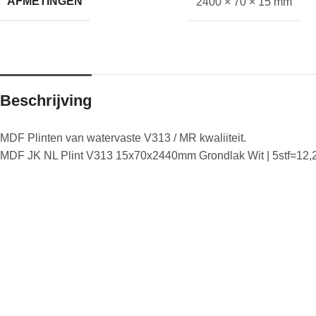
AFMETINGEN
2400 × 70 × 15 mm
Beschrijving
MDF Plinten van watervaste V313 / MR kwaliiteit.
MDF JK NL Plint V313 15x70x2440mm Grondlak Wit | 5stf=12,