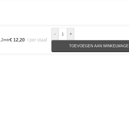
-
+
,2mtr
€
12,20
per staaf
TOEVOEGEN AAN WINKELWAGE