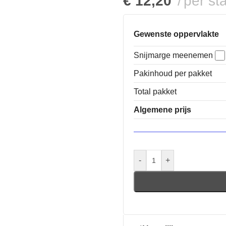
€
12,20
per st
Gewenste oppervlakte
Snijmarge meenemen
Pakinhoud per pakket
Total pakket
Algemene prijs
-
+