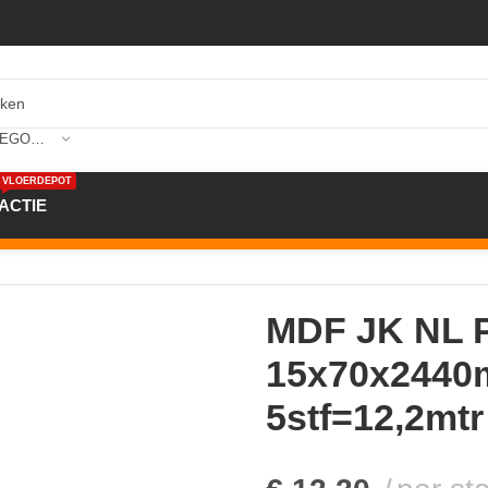
SELECTEER CATEGORIE
VLOERDEPOT
ACTIE
NL Plint V313 15x70x2440mm Grondlak Wit 5stf=12,2mtr
MDF JK NL P
15x70x2440
5stf=12,2mtr