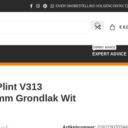
OVER ONS
BESTELLING VOLGEN
CONTACT
€
0,
EXPERT ADVICE
EXPERT ADVICE
lint V313
mm Grondlak Wit
Artikelnummer:
216115070244