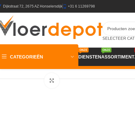
Dijkstraat 72, 2675 AZ Honselersdijk
+31 6 11269798
ONZE
ONZE
CATEGORIEËN
DIENSTEN
ASSORTIMENT
Home
/
Winkel
/
Plinten & Profielen
/
Plinten
/
MDF Plinten
/
MDF JK 
Klik om te vergroten