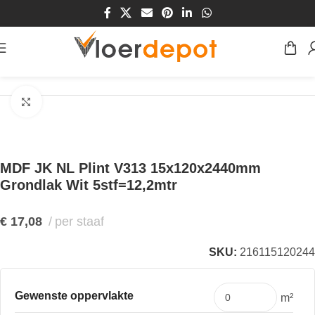
Home
/
Winkel
/
Plinten & Profielen
/
Plinten
/
MDF Plinten
Klik om te vergroten
MDF JK NL Plint V313 15x120x2440mm
Grondlak Wit 5stf=12,2mtr
€
17,08
per staaf
SKU:
216115120244
Gewenste oppervlakte
m²