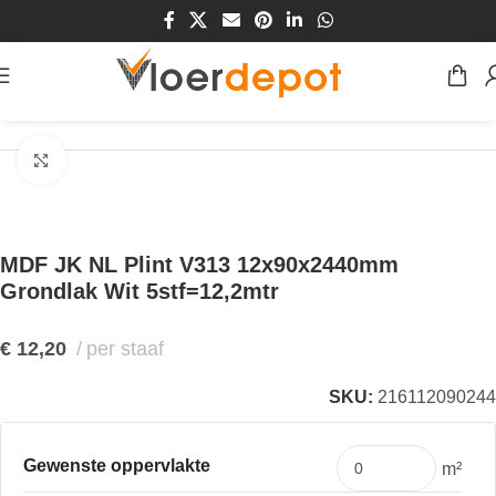
Home
/
Winkel
/
Plinten & Profielen
/
Plinten
/
MDF Plinten
Klik om te vergroten
MDF JK NL Plint V313 12x90x2440mm
Grondlak Wit 5stf=12,2mtr
€
12,20
per staaf
SKU:
216112090244
Gewenste oppervlakte
m²