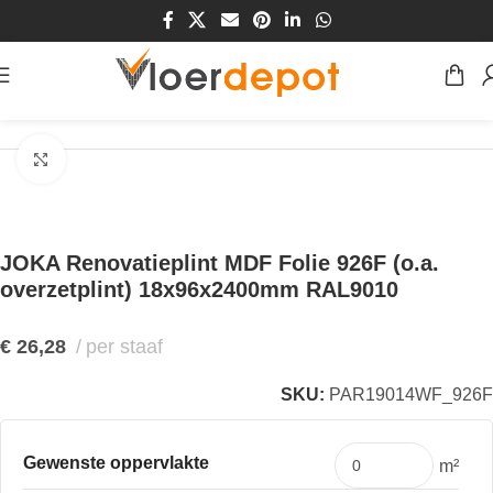
Home
/
Winkel
/
Plinten & Profielen
/
Plinten
/
MDF Plinten
Klik om te vergroten
JOKA Renovatieplint MDF Folie 926F (o.a.
overzetplint) 18x96x2400mm RAL9010
€
26,28
per staaf
SKU:
PAR19014WF_926F
Gewenste oppervlakte
m²