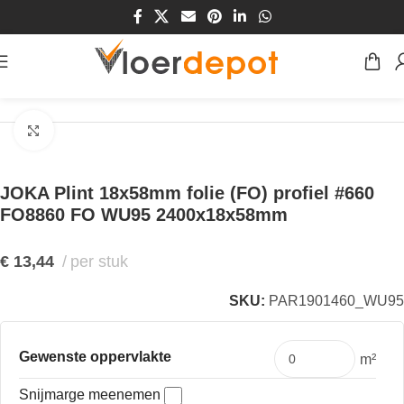
Home
/
Winkel
/
Plinten & Profielen
/
Plinten
/
MDF Plinten
Klik om te vergroten
JOKA Plint 18x58mm folie (FO) profiel #660
FO8860 FO WU95 2400x18x58mm
€
13,44
per stuk
SKU:
PAR1901460_WU95
Gewenste oppervlakte
m²
Snijmarge meenemen