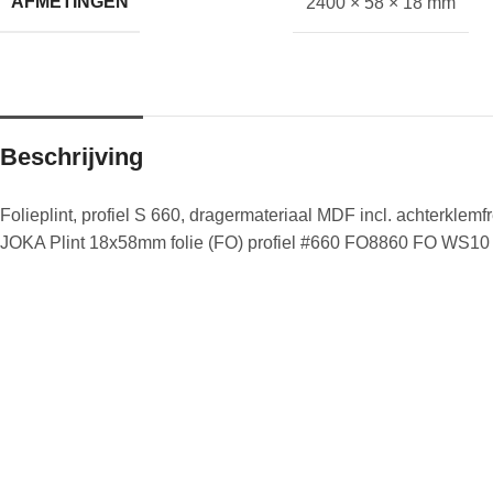
AFMETINGEN
2400 × 58 × 18 mm
Beschrijving
Folieplint, profiel S 660, dragermateriaal MDF incl. achterkl
JOKA Plint 18x58mm folie (FO) profiel #660 FO8860 FO WS