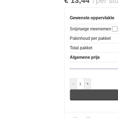
€
13,44
per st
Gewenste oppervlakte
Snijmarge meenemen
Pakinhoud per pakket
Total pakket
Algemene prijs
-
+