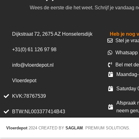
Wees de eerste die het weet. Schrijf je vandaag n
Dijkstraat 72, 2675 AZ Honselersdijk
Heb je nog 
Stel je vra
+31(0) 61 126 97 98
Whatsapp 
Bel met de
info@vloerdepot.nl
Maandag- 
Vloerdepot
Saturday 
KVK:78767539
Afspraak m
neem geru
BTW:NL003377414B43
Vloerdepot
2024 CREATED BY
SAGLAM
. PREMIUM SOLUTIONS.