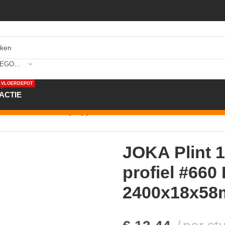
SELECTEER CATEGORIE
VLOERDEPOT
ACTIE
int 18x58mm folie (FO) profiel #660 FO8860 FO WS10 240
JOKA Plint 
profiel #66
2400x18x5