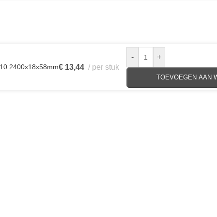
-
+
WS10 2400x18x58mm
€
13,44
per stuk
TOEVOEGEN AAN 