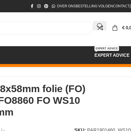
OVER ONS
BESTELLING VOLGEN
CONTACT
€
0,
EXPERT ADVICE
EXPERT ADVICE
0x18x58mm
18x58mm folie (FO)
0 FO8860 FO WS10
8mm
SKU:
PAR1901460_WS10