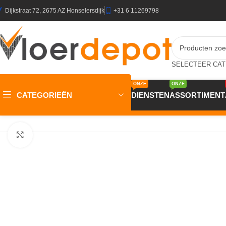
Dijkstraat 72, 2675 AZ Honselersdijk
+31 6 11269798
ONZE
ONZE
CATEGORIEËN
DIENSTEN
ASSORTIMENT
Home
/
Winkel
/
Plinten & Profielen
/
Plinten
/
MDF Plinten
/
JOKA Pl
Klik om te vergroten