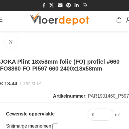
Home
/
Winkel
/
Plinten & Profielen
/
Plinten
/
MDF Plinten
Klik om te vergroten
JOKA Plint 18x58mm folie (FO) profiel #660
FO8860 FO PI597 660 2400x18x58mm
€
13,44
per stuk
Artikelnummer:
PAR1901460_P597
Gewenste oppervlakte
m²
Snijmarge meenemen