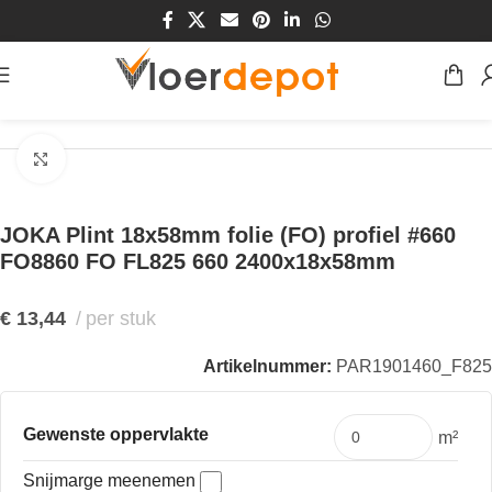
Home
/
Winkel
/
Plinten & Profielen
/
Plinten
/
MDF Plinten
Klik om te vergroten
JOKA Plint 18x58mm folie (FO) profiel #660
FO8860 FO FL825 660 2400x18x58mm
€
13,44
per stuk
Artikelnummer:
PAR1901460_F825
Gewenste oppervlakte
m²
Snijmarge meenemen