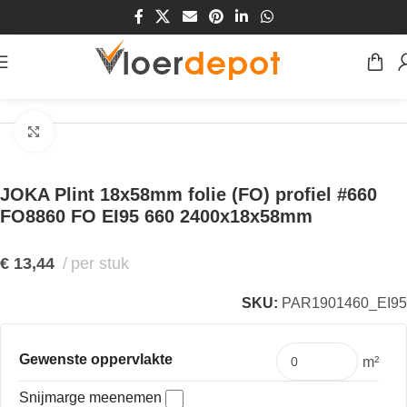
Home
/
Winkel
/
Plinten & Profielen
/
Plinten
/
MDF Plinten
Klik om te vergroten
JOKA Plint 18x58mm folie (FO) profiel #660
FO8860 FO EI95 660 2400x18x58mm
€
13,44
per stuk
SKU:
PAR1901460_EI95
Gewenste oppervlakte
m²
Snijmarge meenemen