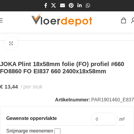
Home
/
Winkel
/
Plinten & Profielen
/
Plinten
/
MDF Plinten
Klik om te vergroten
JOKA Plint 18x58mm folie (FO) profiel #660
FO8860 FO EI837 660 2400x18x58mm
€
13,44
per stuk
Artikelnummer:
PAR1901460_E837
Gewenste oppervlakte
m²
Snijmarge meenemen