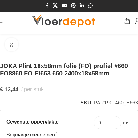
Home
/
Winkel
/
Plinten & Profielen
/
Plinten
/
MDF Plinten
Klik om te vergroten
JOKA Plint 18x58mm folie (FO) profiel #660
FO8860 FO EI663 660 2400x18x58mm
€
13,44
per stuk
SKU:
PAR1901460_E663
Gewenste oppervlakte
m²
Snijmarge meenemen