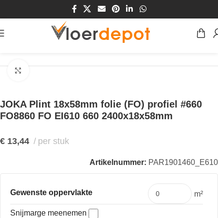
Home
/
Winkel
/
Plinten & Profielen
/
Plinten
/
MDF Plinten
Klik om te vergroten
JOKA Plint 18x58mm folie (FO) profiel #660
FO8860 FO EI610 660 2400x18x58mm
€
13,44
per stuk
Artikelnummer:
PAR1901460_E610
Gewenste oppervlakte
m²
Snijmarge meenemen