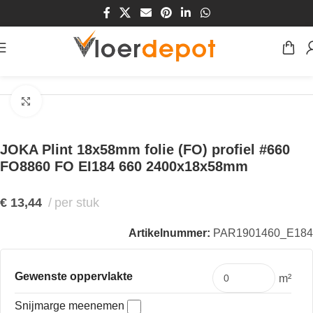
Home
/
Winkel
/
Plinten & Profielen
/
Plinten
/
MDF Plinten
Klik om te vergroten
JOKA Plint 18x58mm folie (FO) profiel #660
FO8860 FO EI184 660 2400x18x58mm
€
13,44
per stuk
Artikelnummer:
PAR1901460_E184
Gewenste oppervlakte
m²
Snijmarge meenemen