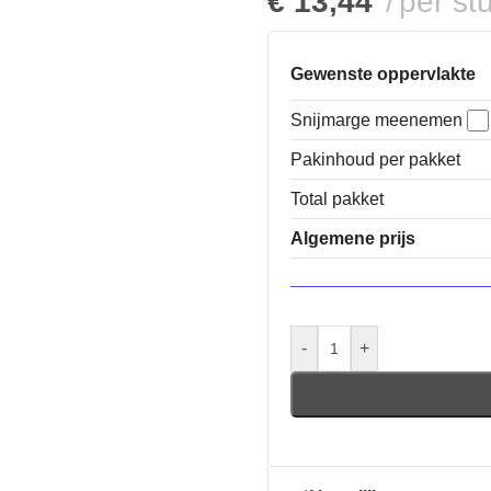
€
13,44
per st
Gewenste oppervlakte
Snijmarge meenemen
Pakinhoud per pakket
Total pakket
Algemene prijs
-
+