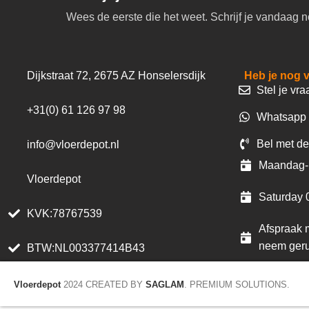
Wees de eerste die het weet. Schrijf je vandaag n
Dijkstraat 72, 2675 AZ Honselersdijk
Heb je nog 
Stel je vra
+31(0) 61 126 97 98
Whatsapp 
Bel met de
info@vloerdepot.nl
Maandag- 
Vloerdepot
Saturday 
KVK:78767539
Afspraak m
neem geru
BTW:NL003377414B43
Vloerdepot
2024 CREATED BY
SAGLAM
. PREMIUM SOLUTIONS.