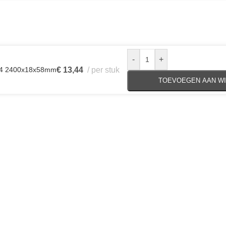
-
+
I04 2400x18x58mm
€
13,44
per stuk
TOEVOEGEN AAN W