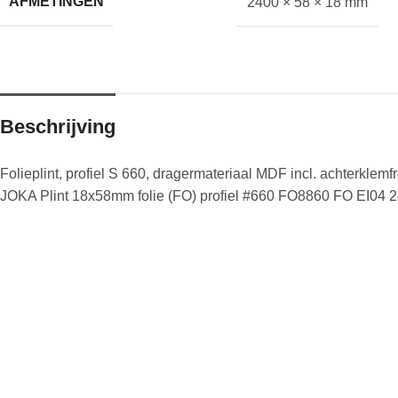
AFMETINGEN
2400 × 58 × 18 mm
Beschrijving
Folieplint, profiel S 660, dragermateriaal MDF incl. achterkl
JOKA Plint 18x58mm folie (FO) profiel #660 FO8860 FO EI0