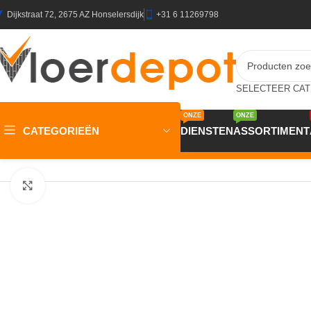
Dijkstraat 72, 2675 AZ Honselersdijk
+31 6 11269798
ONZE
ONZE
CATEGORIEËN
DIENSTEN
ASSORTIMENT
Home
/
Winkel
/
Plinten & Profielen
/
Plinten
/
MDF Plinten
/
JOKA Pl
Klik om te vergroten