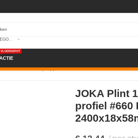
SELECTEER CATEGORIE
VLOERDEPOT
ACTIE
int 18x58mm folie (FO) profiel #660 FO8860 FO EI04 2400
JOKA Plint 
profiel #660
2400x18x5