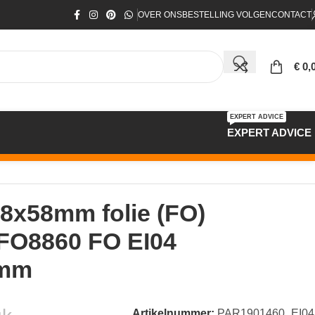
OVER ONS
BESTELLING VOLGEN
CONTACT
€
0,
EXPERT ADVICE
EXPERT ADVICE
x18x58mm
18x58mm folie (FO)
 FO8860 FO EI04
8mm
Artikelnummer:
PAR1901460_EI04