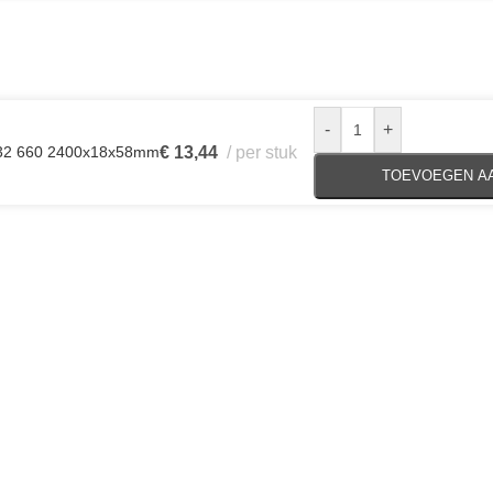
-
+
AH32 660 2400x18x58mm
€
13,44
per stuk
TOEVOEGEN A