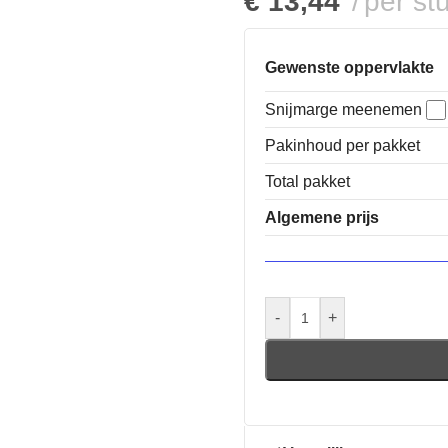
€
13,44
per st
Gewenste oppervlakte
Snijmarge meenemen
Pakinhoud per pakket
Total pakket
Algemene prijs
-
+