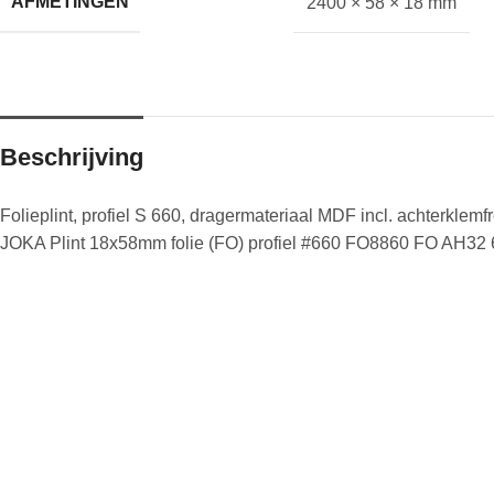
AFMETINGEN
2400 × 58 × 18 mm
Beschrijving
Folieplint, profiel S 660, dragermateriaal MDF incl. achterkl
JOKA Plint 18x58mm folie (FO) profiel #660 FO8860 FO AH3