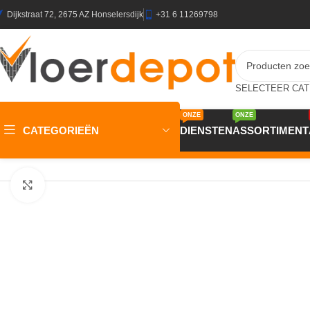
Dijkstraat 72, 2675 AZ Honselersdijk
+31 6 11269798
ONZE
ONZE
CATEGORIEËN
DIENSTEN
ASSORTIMENT
Home
/
Winkel
/
Plinten & Profielen
/
Plinten
/
MDF Plinten
/
JOKA Pl
Klik om te vergroten