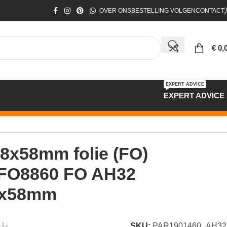
OVER ONS
BESTELLING VOLGEN
CONTACT
€
0,
EXPERT ADVICE
EXPERT ADVICE
2400x18x58mm
18x58mm folie (FO)
0 FO8860 FO AH32
8x58mm
SKU:
PAR1901460_AH32