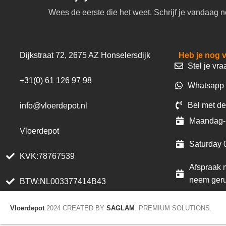
Wees de eerste die het weet. Schrijf je vandaag n
Dijkstraat 72, 2675 AZ Honselersdijk
Heb je nog 
Stel je vra
+31(0) 61 126 97 98
Whatsapp 
Bel met de
info@vloerdepot.nl
Maandag- 
Vloerdepot
Saturday 
KVK:78767539
Afspraak m
neem geru
BTW:NL003377414B43
Vloerdepot
2024 CREATED BY
SAGLAM
. PREMIUM SOLUTIONS.