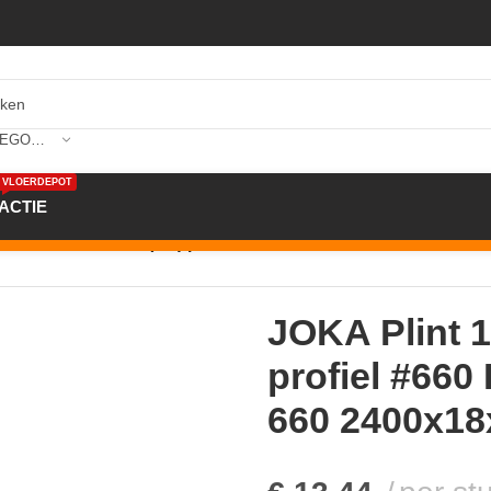
SELECTEER CATEGORIE
VLOERDEPOT
ACTIE
int 18x58mm folie (FO) profiel #660 FO8860 FO AH32 660 
JOKA Plint 
profiel #66
660 2400x1