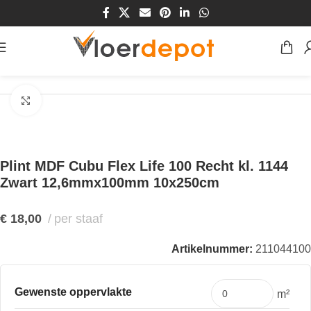
Home
/
Winkel
/
Plinten & Profielen
/
Plinten
/
MDF Plinten
Klik om te vergroten
Plint MDF Cubu Flex Life 100 Recht kl. 1144
Zwart 12,6mmx100mm 10x250cm
€
18,00
per staaf
Artikelnummer:
211044100
Gewenste oppervlakte
m²