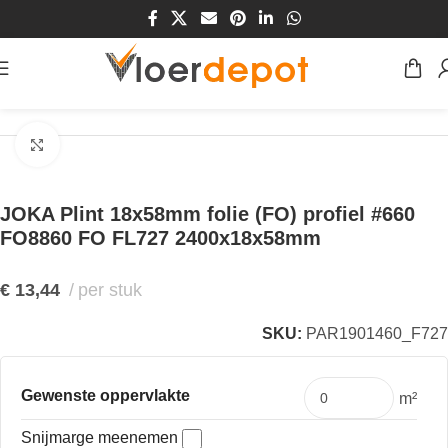
Home
/
Winkel
/
Plinten & Profielen
/
Plinten
Klik om te vergroten
JOKA Plint 18x58mm folie (FO) profiel #660
FO8860 FO FL727 2400x18x58mm
€
13,44
per stuk
SKU:
PAR1901460_F727
Gewenste oppervlakte
m²
Snijmarge meenemen