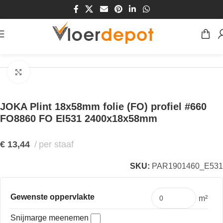
Home
/
Winkel
/
Plinten & Profielen
/
Plinten
Klik om te vergroten
JOKA Plint 18x58mm folie (FO) profiel #660
FO8860 FO EI531 2400x18x58mm
€
13,44
per staaf
SKU:
PAR1901460_E531
Gewenste oppervlakte
m²
Snijmarge meenemen