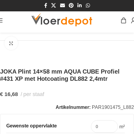
Home
/
Winkel
/
Plinten & Profielen
/
Plinten
Klik om te vergroten
JOKA Plint 14×58 mm AQUA CUBE Profiel
#431 XP met Hotcoating DL882 2,4mtr
€
16,68
per staaf
Artikelnummer:
PAR1901475_L882
Gewenste oppervlakte
m²