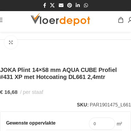
Home
/
Winkel
/
Plinten & Profielen
/
Plinten
Klik om te vergroten
JOKA Plint 14×58 mm AQUA CUBE Profiel
#431 XP met Hotcoating DL661 2,4mtr
€
16,68
per staaf
SKU:
PAR1901475_L661
Gewenste oppervlakte
m²