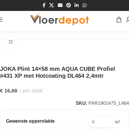
Home
/
Winkel
/
Plinten & Profielen
/
Plinten
Klik om te vergroten
JOKA Plint 14×58 mm AQUA CUBE Profiel
#431 XP met Hotcoating DL464 2,4mtr
€
16,68
per staaf
SKU:
PAR1901475_L464
Gewenste oppervlakte
m²