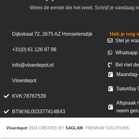
Wees de eerste die het weet. Schrijf je vandaag n
Dijkstraat 72, 2675 AZ Honselersdijk
Heb je nog 
Stel je vra
+31(0) 61 126 97 98
Whatsapp 
Bel met de
info@vloerdepot.nl
Maandag- 
Vloerdepot
Saturday 
KVK:78767539
Afspraak m
neem geru
BTW:NL003377414B43
Vloerdepot
2024 CREATED BY
SAGLAM
. PREMIUM SOLUTIONS.