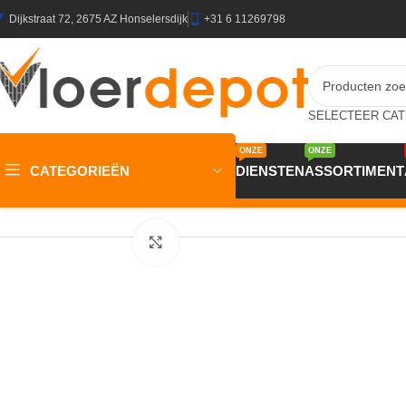
Dijkstraat 72, 2675 AZ Honselersdijk
+31 6 11269798
ONZE
ONZE
CATEGORIEËN
DIENSTEN
ASSORTIMENT
Home
/
Winkel
/
Plinten & Profielen
/
Plinten
/
JOKA Plint 14×58 m
Klik om te vergroten