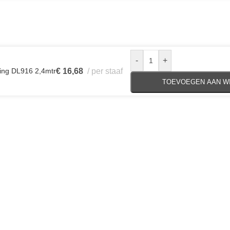
-
+
ing DL916 2,4mtr
€
16,68
per staaf
TOEVOEGEN AAN W