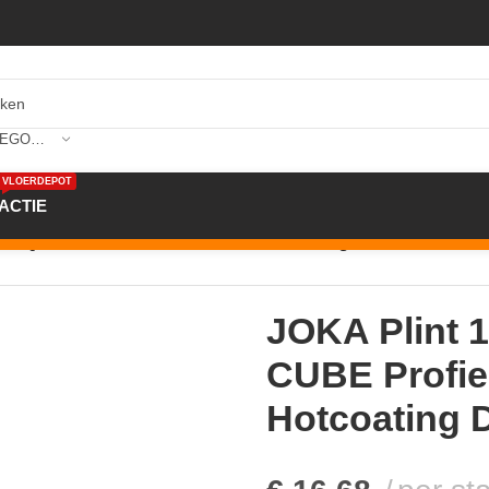
SELECTEER CATEGORIE
VLOERDEPOT
ACTIE
m AQUA CUBE Profiel #431 met Hotcoating DL916 2,4mtr
JOKA Plint
CUBE Profie
Hotcoating 