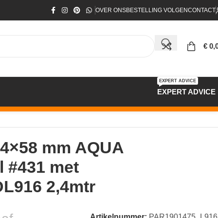
OVER ONS
BESTELLING VOLGEN
CONTACT
€
0,
EXPERT ADVICE
EXPERT ADVICE
 14×58 mm AQUA
l #431 met
DL916 2,4mtr
Artikelnummer:
PAR1901475_L916