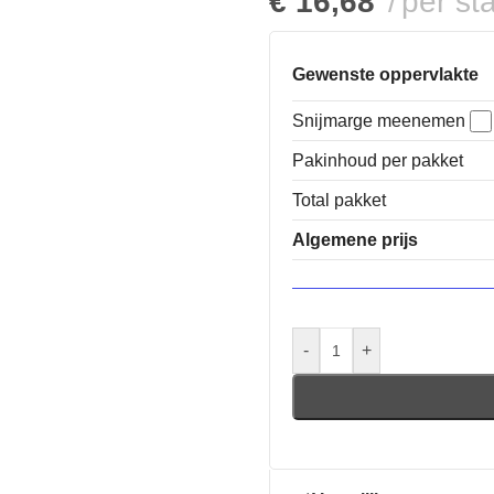
€
16,68
per st
Gewenste oppervlakte
Snijmarge meenemen
Pakinhoud per pakket
Total pakket
Algemene prijs
-
+