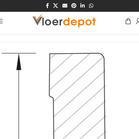
Home
/
Winkel
/
Plinten & Profielen
/
Plinten