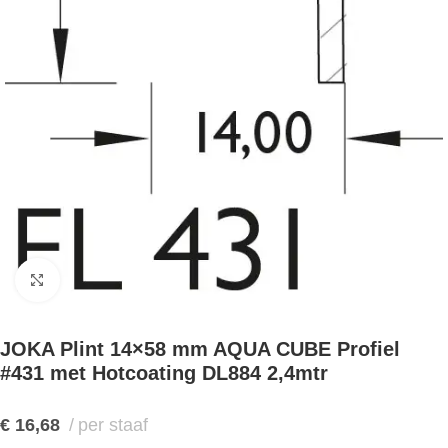
Klik om te vergroten
JOKA Plint 14×58 mm AQUA CUBE Profiel
#431 met Hotcoating DL884 2,4mtr
€
16,68
per staaf