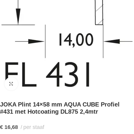
Klik om te vergroten
JOKA Plint 14×58 mm AQUA CUBE Profiel
#431 met Hotcoating DL875 2,4mtr
€
16,68
per staaf