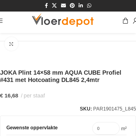
Home
/
Winkel
/
Plinten & Profielen
/
Plinten
Klik om te vergroten
JOKA Plint 14×58 mm AQUA CUBE Profiel
#431 met Hotcoating DL845 2,4mtr
€
16,68
per staaf
SKU:
PAR1901475_L845
Gewenste oppervlakte
m²