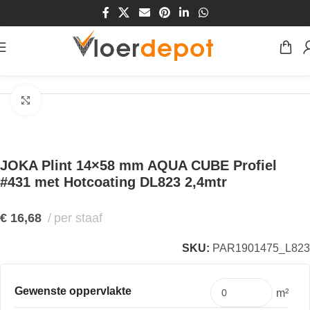
Home
/
Winkel
/
Plinten & Profielen
/
Plinten
Klik om te vergroten
JOKA Plint 14×58 mm AQUA CUBE Profiel
#431 met Hotcoating DL823 2,4mtr
€
16,68
per staaf
SKU:
PAR1901475_L823
Gewenste oppervlakte
m²