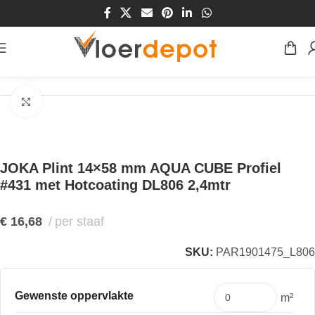
Home
/
Winkel
/
Plinten & Profielen
/
Plinten
Klik om te vergroten
JOKA Plint 14×58 mm AQUA CUBE Profiel
#431 met Hotcoating DL806 2,4mtr
€
16,68
per staaf
SKU:
PAR1901475_L806
Gewenste oppervlakte
m²