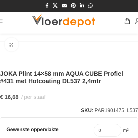
Home
/
Winkel
/
Plinten & Profielen
/
Plinten
Klik om te vergroten
JOKA Plint 14×58 mm AQUA CUBE Profiel
#431 met Hotcoating DL537 2,4mtr
€
16,68
per staaf
SKU:
PAR1901475_L537
Gewenste oppervlakte
m²