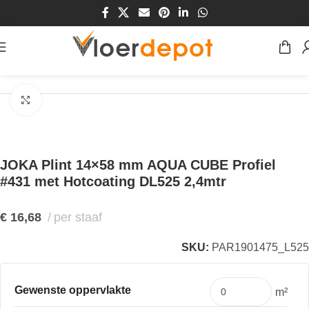
Home
/
Winkel
/
Plinten & Profielen
/
Plinten
Klik om te vergroten
JOKA Plint 14×58 mm AQUA CUBE Profiel
#431 met Hotcoating DL525 2,4mtr
€
16,68
per staaf
SKU:
PAR1901475_L525
Gewenste oppervlakte
m²