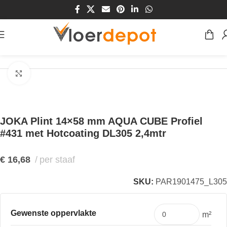
Home
/
Winkel
/
Plinten & Profielen
/
Plinten
Klik om te vergroten
JOKA Plint 14×58 mm AQUA CUBE Profiel
#431 met Hotcoating DL305 2,4mtr
€
16,68
per staaf
SKU:
PAR1901475_L305
Gewenste oppervlakte
m²